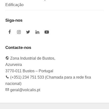
Edificação
Siga-nos
F
I
T
L
Y
a
n
w
i
o
c
s
i
n
u
e
t
t
k
t
Contacte-nos
b
a
t
e
u
o
g
e
d
b
Zona Industrial de Bustos,
o
r
r
I
e
k
a
n
Azurveira
m
3770-011 Bustos – Portugal
(+351) 234 751 533 (Chamada para a rede fixa
nacional)
geral@volcalis.pt