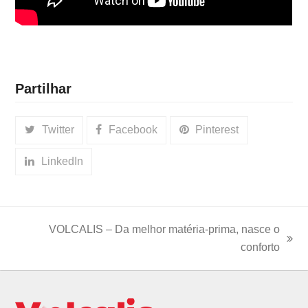
Partilhar
Twitter
Facebook
Pinterest
LinkedIn
VOLCALIS – Da melhor matéria-prima, nasce o
next
conforto
post: