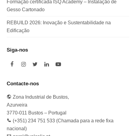
Formação certificada ISQ Academy – Instalação de
Gesso Cartonado
REBUILD 2026: Inovação e Sustentabilidade na
Edificação
Siga-nos
F
I
T
L
Y
a
n
w
i
o
c
s
i
n
u
e
t
t
k
t
Contacte-nos
b
a
t
e
u
o
g
e
d
b
Zona Industrial de Bustos,
o
r
r
I
e
k
a
n
Azurveira
m
3770-011 Bustos – Portugal
(+351) 234 751 533 (Chamada para a rede fixa
nacional)