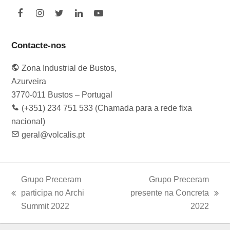
F
I
T
L
Y
a
n
w
i
o
c
s
i
n
u
e
t
t
k
t
Contacte-nos
b
a
t
e
u
o
g
e
d
b
Zona Industrial de Bustos,
o
r
r
I
e
k
a
n
Azurveira
m
3770-011 Bustos – Portugal
(+351) 234 751 533 (Chamada para a rede fixa
nacional)
geral@volcalis.pt
Grupo Preceram
Grupo Preceram
participa no Archi
presente na Concreta
previous
next
Summit 2022
2022
post:
post: