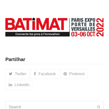
Partilhar
Twitter
Facebook
Pinterest
LinkedIn
Search
Subm