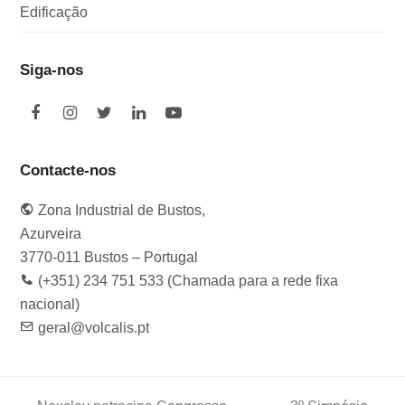
Edificação
Siga-nos
F
I
T
L
Y
a
n
w
i
o
c
s
i
n
u
e
t
t
k
t
Contacte-nos
b
a
t
e
u
o
g
e
d
b
Zona Industrial de Bustos,
o
r
r
I
e
k
a
n
Azurveira
m
3770-011 Bustos – Portugal
(+351) 234 751 533 (Chamada para a rede fixa
nacional)
geral@volcalis.pt