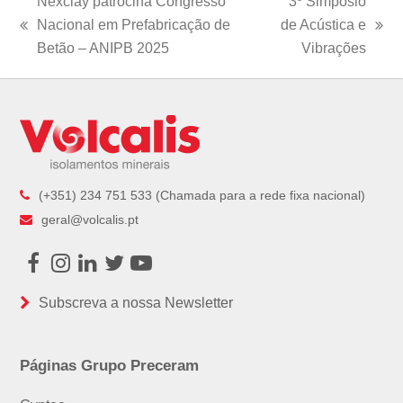
Nexclay patrocina Congresso
3º Simpósio
Nacional em Prefabricação de
de Acústica e
previous
next
Betão – ANIPB 2025
Vibrações
post:
post:
(+351) 234 751 533 (Chamada para a rede fixa nacional)
geral@volcalis.pt
Facebook
Instagram
LinkedIn
Twitter
Youtube
Subscreva a nossa Newsletter
Páginas Grupo Preceram