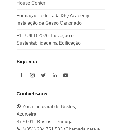
House Center
Formação certificada ISQ Academy –
Instalação de Gesso Cartonado
REBUILD 2026: Inovação e
Sustentabilidade na Edificação
Siga-nos
F
I
T
L
Y
a
n
w
i
o
c
s
i
n
u
e
t
t
k
t
Contacte-nos
b
a
t
e
u
o
g
e
d
b
Zona Industrial de Bustos,
o
r
r
I
e
k
a
n
Azurveira
m
3770-011 Bustos – Portugal
(+351) 234 751 533 (Chamada para a