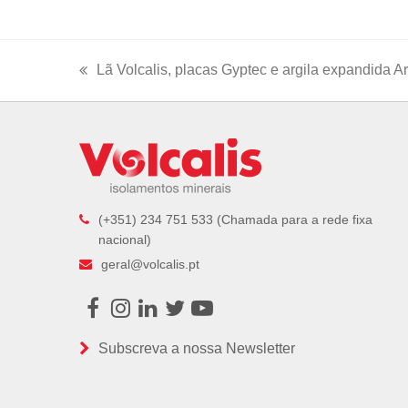
Lã Volcalis, placas Gyptec e argila expandida A
previous
post:
(+351) 234 751 533 (Chamada para a rede fixa
nacional)
geral@volcalis.pt
Facebook
Instagram
LinkedIn
Twitter
Youtube
Subscreva a nossa Newsletter