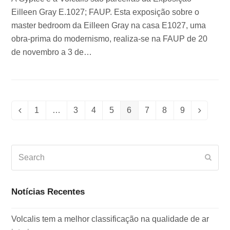
Eilleen Gray E.1027; FAUP. Esta exposição sobre o
master bedroom da Eilleen Gray na casa E1027, uma
obra-prima do modernismo, realiza-se na FAUP de 20
de novembro a 3 de…
1
…
3
4
5
6
7
8
9
Previous
Page
Page
Page
Page
Page
Page
Page
Page
Next
Search
Subm
Notícias Recentes
Volcalis tem a melhor classificação na qualidade de ar