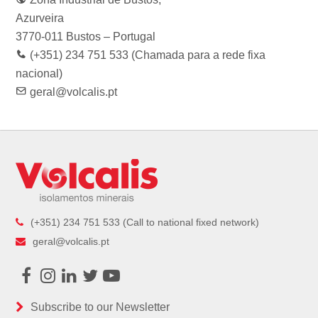
o
r
r
I
e
k
a
n
Azurveira
m
3770-011 Bustos – Portugal
(+351) 234 751 533 (Chamada para a rede fixa
nacional)
geral@volcalis.pt
(+351) 234 751 533 (Call to national fixed network)
geral@volcalis.pt
Facebook
Instagram
LinkedIn
Twitter
Youtube
Subscribe to our Newsletter