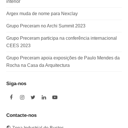
interior
Argex muda de nome para Nexclay
Grupo Preceram no Archi Summit 2023
Grupo Preceram participa na conferência internacional
CEES 2023
Grupo Preceram apoia exposições de Paulo Mendes da
Rocha na Casa da Arquitectura
Siga-nos
F
I
T
L
Y
a
n
w
i
o
c
s
i
n
u
e
t
t
k
t
Contacte-nos
b
a
t
e
u
o
g
e
d
b
Zona Industrial de Bustos,