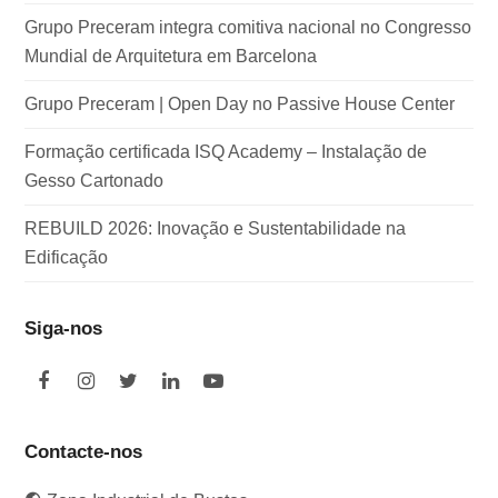
Grupo Preceram integra comitiva nacional no Congresso
Mundial de Arquitetura em Barcelona
Grupo Preceram | Open Day no Passive House Center
Formação certificada ISQ Academy – Instalação de
Gesso Cartonado
REBUILD 2026: Inovação e Sustentabilidade na
Edificação
Siga-nos
F
I
T
L
Y
a
n
w
i
o
c
s
i
n
u
e
t
t
k
t
Contacte-nos
b
a
t
e
u
o
g
e
d
b