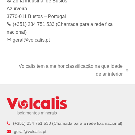
Zona Industrial de Bustos,
o
r
r
I
e
k
a
n
Azurveira
m
3770-011 Bustos – Portugal
(+351) 234 751 533 (Chamada para a rede fixa
nacional)
geral@volcalis.pt
Volcalis tem a melhor classificação na qualidade
next
de ar interior
post:
(+351) 234 751 533 (Chamada para a rede fixa nacional)
geral@volcalis.pt