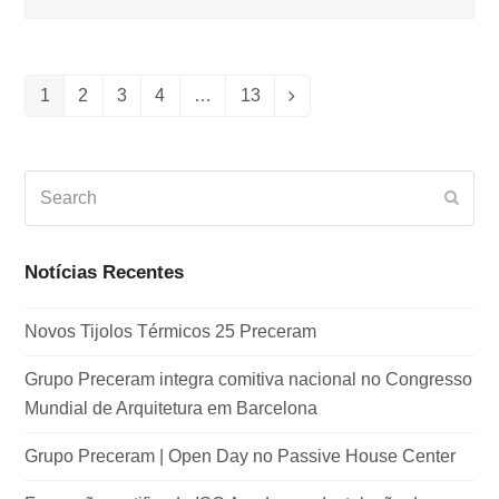
1
2
3
4
…
13
Page
Page
Page
Page
Page
Next
Search
Subm
Notícias Recentes
Novos Tijolos Térmicos 25 Preceram
Grupo Preceram integra comitiva nacional no Congresso
Mundial de Arquitetura em Barcelona
Grupo Preceram | Open Day no Passive House Center