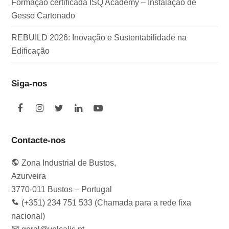
Formação certificada ISQ Academy – Instalação de
Gesso Cartonado
REBUILD 2026: Inovação e Sustentabilidade na
Edificação
Siga-nos
F
I
T
L
Y
a
n
w
i
o
c
s
i
n
u
e
t
t
k
t
Contacte-nos
b
a
t
e
u
o
g
e
d
b
Zona Industrial de Bustos,
o
r
r
I
e
k
a
n
Azurveira
m
3770-011 Bustos – Portugal
(+351) 234 751 533 (Chamada para a rede fixa
nacional)