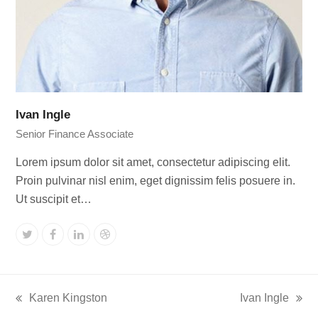
Ivan Ingle
Senior Finance Associate
Lorem ipsum dolor sit amet, consectetur adipiscing elit.
Proin pulvinar nisl enim, eget dignissim felis posuere in.
Ut suscipit et…
Twitter
Facebook
Linkedin
Dribbble
Karen Kingston
Ivan Ingle
previous
next