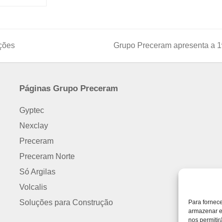
ações
Grupo Preceram apresenta a 1ª 
next
post:
Páginas Grupo Preceram
Gyptec
Nexclay
Preceram
Preceram Norte
Só Argilas
Volcalis
Soluções para Construção
Para fornec
armazenar e
nos permiti