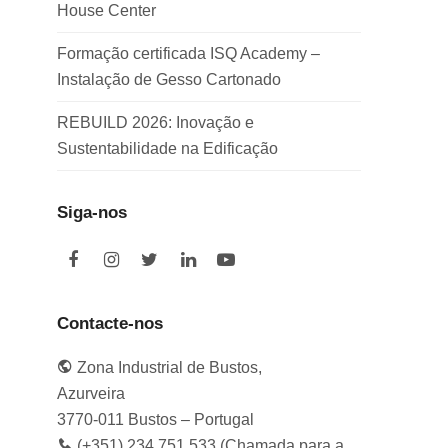
House Center
Formação certificada ISQ Academy –
Instalação de Gesso Cartonado
REBUILD 2026: Inovação e
Sustentabilidade na Edificação
Siga-nos
F
I
T
L
Y
a
n
w
i
o
c
s
i
n
u
e
t
t
k
t
Contacte-nos
b
a
t
e
u
o
g
e
d
b
Zona Industrial de Bustos,
o
r
r
I
e
k
a
n
Azurveira
m
3770-011 Bustos – Portugal
(+351) 234 751 533 (Chamada para a