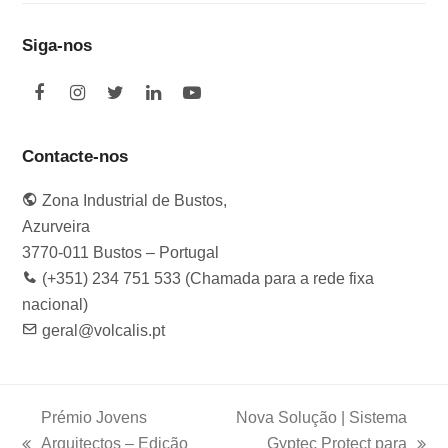
Siga-nos
F
I
T
L
Y
a
n
w
i
o
c
s
i
n
u
e
t
t
k
t
Contacte-nos
b
a
t
e
u
o
g
e
d
b
Zona Industrial de Bustos,
o
r
r
I
e
k
a
n
Azurveira
m
3770-011 Bustos – Portugal
(+351) 234 751 533 (Chamada para a rede fixa
nacional)
geral@volcalis.pt
Prémio Jovens
Nova Solução | Sistema
Arquitectos – Edição
Gyptec Protect para