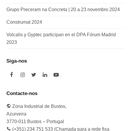
Grupo Preceram na Concreta | 20 a 23 novembro 2024
Construmat 2024
Volcalis y Gyptec participan en el DPA Fórum Madrid
2023
Siga-nos
F
I
T
L
Y
a
n
w
i
o
c
s
i
n
u
e
t
t
k
t
Contacte-nos
b
a
t
e
u
o
g
e
d
b
Zona Industrial de Bustos,
o
r
r
I
e
k
a
n
Azurveira
m
3770-011 Bustos – Portugal
(+351) 234 751 533 (Chamada para a rede fixa