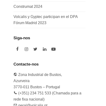
Construmat 2024
Volcalis y Gyptec participan en el DPA
Fórum Madrid 2023
Siga-nos
F
I
T
L
Y
a
n
w
i
o
c
s
i
n
u
e
t
t
k
t
Contacte-nos
b
a
t
e
u
o
g
e
d
b
Zona Industrial de Bustos,
o
r
r
I
e
k
a
n
Azurveira
m
3770-011 Bustos – Portugal
(+351) 234 751 533 (Chamada para a
rede fixa nacional)
geral@volcalis.pt