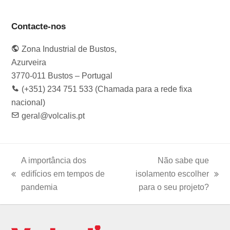
a
n
w
i
o
c
s
i
n
u
e
t
t
k
t
Contacte-nos
b
a
t
e
u
o
g
e
d
b
Zona Industrial de Bustos,
o
r
r
I
e
k
a
n
Azurveira
m
3770-011 Bustos – Portugal
(+351) 234 751 533 (Chamada para a rede fixa
nacional)
geral@volcalis.pt
A importância dos
Não sabe que
edifícios em tempos de
isolamento escolher
previous
next
pandemia
para o seu projeto?
post:
post: