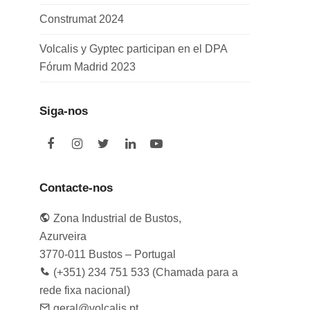
Construmat 2024
Volcalis y Gyptec participan en el DPA
Fórum Madrid 2023
Siga-nos
F
I
T
L
Y
a
n
w
i
o
c
s
i
n
u
e
t
t
k
t
Contacte-nos
b
a
t
e
u
o
g
e
d
b
Zona Industrial de Bustos,
o
r
r
I
e
k
a
n
Azurveira
m
3770-011 Bustos – Portugal
(+351) 234 751 533 (Chamada para a
rede fixa nacional)
geral@volcalis.pt