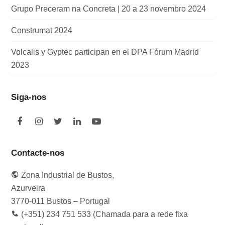
Grupo Preceram na Concreta | 20 a 23 novembro 2024
Construmat 2024
Volcalis y Gyptec participan en el DPA Fórum Madrid
2023
Siga-nos
F
I
T
L
Y
a
n
w
i
o
c
s
i
n
u
e
t
t
k
t
Contacte-nos
b
a
t
e
u
o
g
e
d
b
Zona Industrial de Bustos,
o
r
r
I
e
k
a
n
Azurveira
m
3770-011 Bustos – Portugal
(+351) 234 751 533 (Chamada para a rede fixa