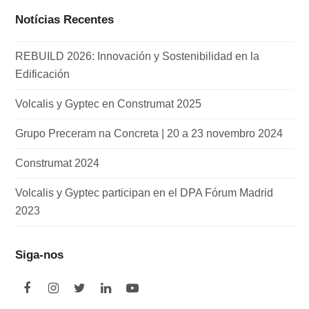
Notícias Recentes
REBUILD 2026: Innovación y Sostenibilidad en la
Edificación
Volcalis y Gyptec en Construmat 2025
Grupo Preceram na Concreta | 20 a 23 novembro 2024
Construmat 2024
Volcalis y Gyptec participan en el DPA Fórum Madrid
2023
Siga-nos
F
I
T
L
Y
a
n
w
i
o