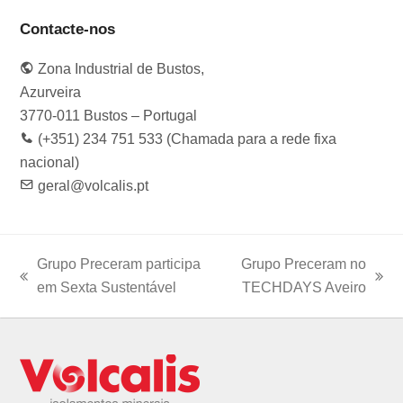
c
s
i
n
u
e
t
t
k
t
Contacte-nos
b
a
t
e
u
o
g
e
d
b
Zona Industrial de Bustos,
o
r
r
I
e
k
a
n
Azurveira
m
3770-011 Bustos – Portugal
(+351) 234 751 533 (Chamada para a rede fixa
nacional)
geral@volcalis.pt
Grupo Preceram participa
Grupo Preceram no
previous
next
em Sexta Sustentável
TECHDAYS Aveiro
post:
post: