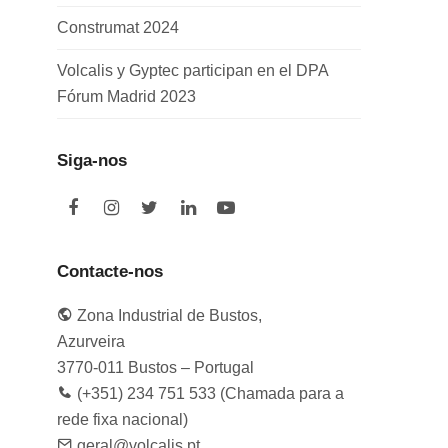
Construmat 2024
Volcalis y Gyptec participan en el DPA
Fórum Madrid 2023
Siga-nos
F
I
T
L
Y
a
n
w
i
o
c
s
i
n
u
e
t
t
k
t
Contacte-nos
b
a
t
e
u
o
g
e
d
b
Zona Industrial de Bustos,
o
r
r
I
e
k
a
n
Azurveira
m
3770-011 Bustos – Portugal
(+351) 234 751 533 (Chamada para a
rede fixa nacional)
geral@volcalis.pt