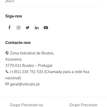
2023
Siga-nos
F
I
T
L
Y
a
n
w
i
o
c
s
i
n
u
e
t
t
k
t
Contacte-nos
b
a
t
e
u
o
g
e
d
b
Zona Industrial de Bustos,
o
r
r
I
e
k
a
n
Azurveira
m
3770-011 Bustos – Portugal
(+351) 234 751 533 (Chamada para a rede fixa
nacional)
geral@volcalis.pt
Grupo Preceram na
Grupo Preceram