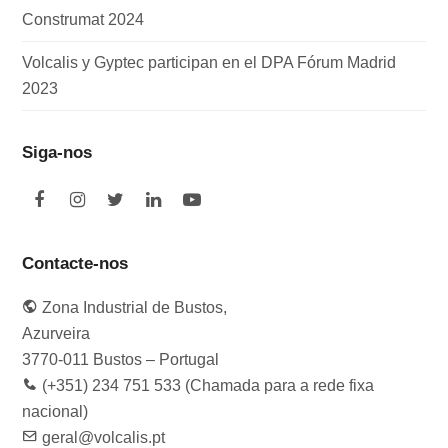
Construmat 2024
Volcalis y Gyptec participan en el DPA Fórum Madrid
2023
Siga-nos
F
I
T
L
Y
a
n
w
i
o
c
s
i
n
u
e
t
t
k
t
Contacte-nos
b
a
t
e
u
o
g
e
d
b
Zona Industrial de Bustos,
o
r
r
I
e
k
a
n
Azurveira
m
3770-011 Bustos – Portugal
(+351) 234 751 533 (Chamada para a rede fixa
nacional)
geral@volcalis.pt