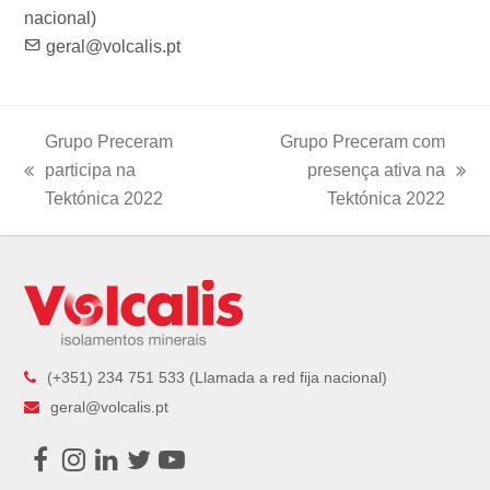
nacional)
geral@volcalis.pt
Grupo Preceram
Grupo Preceram com
participa na
presença ativa na
previous
next
Tektónica 2022
Tektónica 2022
post:
post:
(+351) 234 751 533 (Llamada a red fija nacional)
geral@volcalis.pt
Facebook
Instagram
LinkedIn
Twitter
Youtube