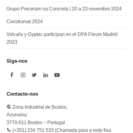
Grupo Preceram na Concreta | 20 a 23 novembro 2024
Construmat 2024
Volcalis y Gyptec participan en el DPA Fórum Madrid
2023
Siga-nos
F
I
T
L
Y
a
n
w
i
o
c
s
i
n
u
e
t
t
k
t
Contacte-nos
b
a
t
e
u
o
g
e
d
b
Zona Industrial de Bustos,
o
r
r
I
e
k
a
n
Azurveira
m
3770-011 Bustos – Portugal
(+351) 234 751 533 (Chamada para a rede fixa